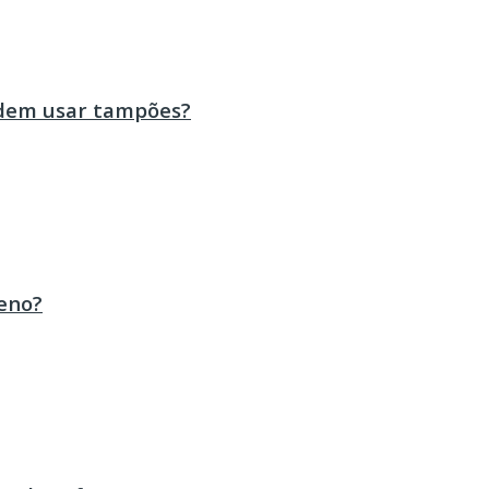
odem usar tampões?
eno?