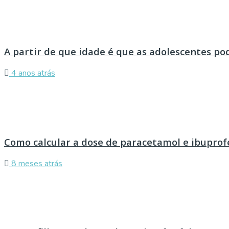
A partir de que idade é que as adolescentes p
4 anos atrás
Como calcular a dose de paracetamol e ibuprof
8 meses atrás