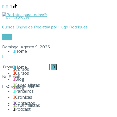
Português
▼
Cursos Online de Pediatria por Hugo Rodrigues
Login
Domingo, Agosto 9, 2026
Home
Home
Cursos
Cursos
No Result
Blog
Especialistas
View All Result
Blog
Parceiros
Crónicas
Contactos
Especialistas
Podcast