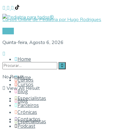
Cursos Online de Pediatria por Hugo Rodrigues
Login
Quinta-feira, Agosto 6, 2026
Home
No Result
Home
Cursos
Cursos
View All Result
Blog
Especialistas
Blog
Parceiros
Crónicas
Contactos
Especialistas
Podcast