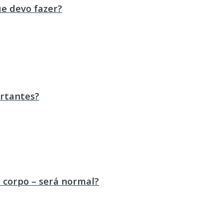
ue devo fazer?
ortantes?
 corpo – será normal?