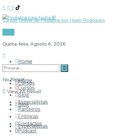
Cursos Online de Pediatria por Hugo Rodrigues
Login
Quinta-feira, Agosto 6, 2026
Home
No Result
Home
Cursos
Cursos
View All Result
Blog
Especialistas
Blog
Parceiros
Crónicas
Contactos
Especialistas
Podcast