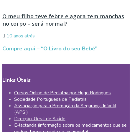
O meu filho teve febre e agora tem manchas
no corpo – será normal?
10 anos atrás
Compre aqui – “O Livro do seu Bebé”
Links Úteis
Cursos Online de Pediatria por Hugo Rodrigues
Sociedade Portuguesa de Pediatria
Associação para a Promoção da Segurança Infantil
(APSI)
Direcção-Geral de Saúde
E-lactancia (informação sobre os medicamentos que se
podem tomar quando se amamenta)