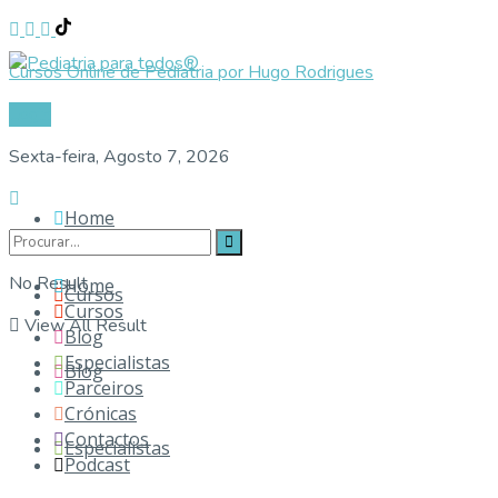
Cursos Online de Pediatria por Hugo Rodrigues
Login
Sexta-feira, Agosto 7, 2026
Home
No Result
Home
Cursos
Cursos
View All Result
Blog
Especialistas
Blog
Parceiros
Crónicas
Contactos
Especialistas
Podcast