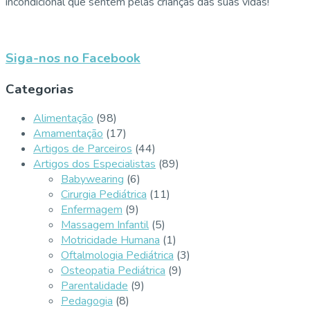
incondicional que sentem pelas crianças das suas vidas!
Siga-nos no Facebook
Categorias
Alimentação
(98)
Amamentação
(17)
Artigos de Parceiros
(44)
Artigos dos Especialistas
(89)
Babywearing
(6)
Cirurgia Pediátrica
(11)
Enfermagem
(9)
Massagem Infantil
(5)
Motricidade Humana
(1)
Oftalmologia Pediátrica
(3)
Osteopatia Pediátrica
(9)
Parentalidade
(9)
Pedagogia
(8)