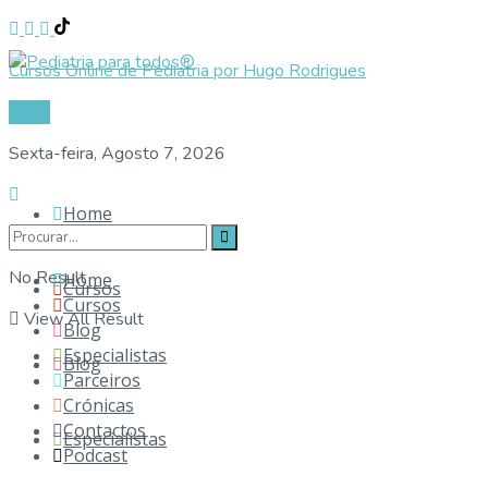
Cursos Online de Pediatria por Hugo Rodrigues
Login
Sexta-feira, Agosto 7, 2026
Home
No Result
Home
Cursos
Cursos
View All Result
Blog
Especialistas
Blog
Parceiros
Crónicas
Contactos
Especialistas
Podcast