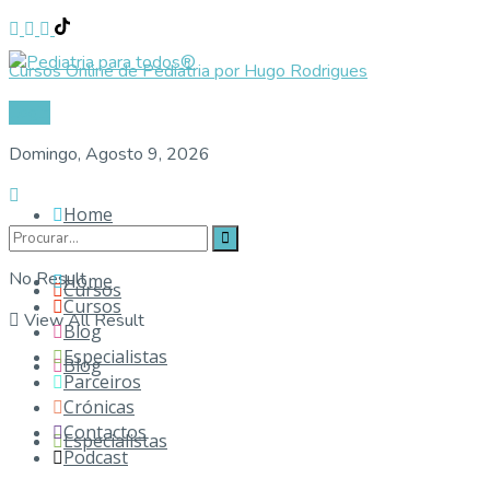
Cursos Online de Pediatria por Hugo Rodrigues
Login
Domingo, Agosto 9, 2026
Home
No Result
Home
Cursos
Cursos
View All Result
Blog
Especialistas
Blog
Parceiros
Crónicas
Contactos
Especialistas
Podcast