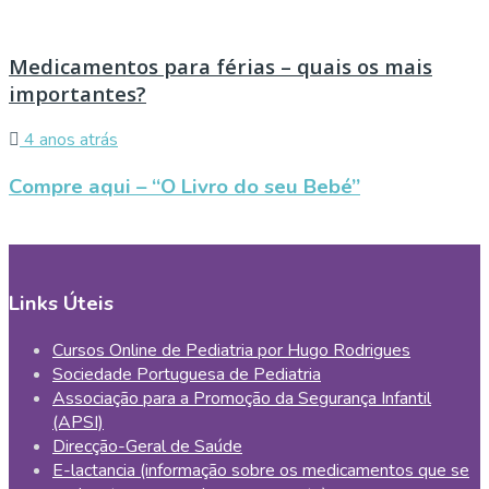
Medicamentos para férias – quais os mais
importantes?
4 anos atrás
Compre aqui – “O Livro do seu Bebé”
Links Úteis
Cursos Online de Pediatria por Hugo Rodrigues
Sociedade Portuguesa de Pediatria
Associação para a Promoção da Segurança Infantil
(APSI)
Direcção-Geral de Saúde
E-lactancia (informação sobre os medicamentos que se