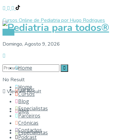
Cursos Online de Pediatria por Hugo Rodrigues
Pediat
Login
Domingo, Agosto 9, 2026
Home
No Result
Home
Cursos
View All Result
Cursos
Blog
Especialistas
Blog
Parceiros
Crónicas
Contactos
Especialistas
Podcast