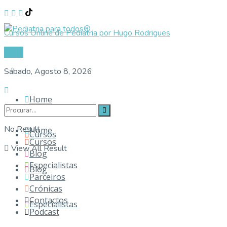
Cursos Online de Pediatria por Hugo Rodrigues
Login
Sábado, Agosto 8, 2026
Home
No Result
Home
Cursos
Cursos
View All Result
Blog
Especialistas
Blog
Parceiros
Crónicas
Contactos
Especialistas
Podcast