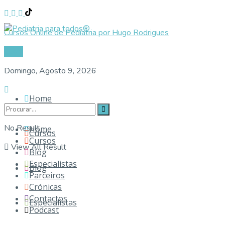
Cursos Online de Pediatria por Hugo Rodrigues
Login
Domingo, Agosto 9, 2026
Home
No Result
Home
Cursos
Cursos
View All Result
Blog
Especialistas
Blog
Parceiros
Crónicas
Contactos
Especialistas
Podcast