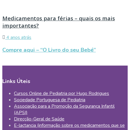
Medicamentos para férias – quais os mais
importantes?
4 anos atrás
Compre aqui – “O Livro do seu Bebé”
Links Úteis
Cursos Online de Pediatria por Hugo Rodrigues
Sociedade Portuguesa de Pediatria
Associação para a Promoção da Segurança Infantil
(APSI)
Direcção-Geral de Saúde
E-lactancia (informação sobre os medicamentos que se