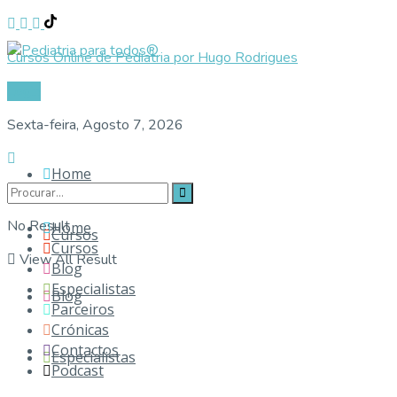
Cursos Online de Pediatria por Hugo Rodrigues
Login
Sexta-feira, Agosto 7, 2026
Home
No Result
Home
Cursos
Cursos
View All Result
Blog
Especialistas
Blog
Parceiros
Crónicas
Contactos
Especialistas
Podcast