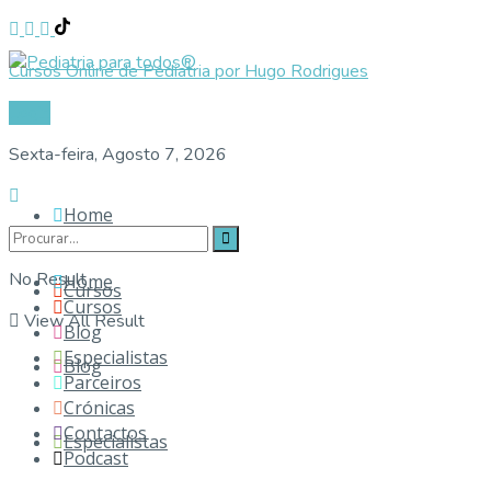
Cursos Online de Pediatria por Hugo Rodrigues
Login
Sexta-feira, Agosto 7, 2026
Home
No Result
Home
Cursos
Cursos
View All Result
Blog
Especialistas
Blog
Parceiros
Crónicas
Contactos
Especialistas
Podcast