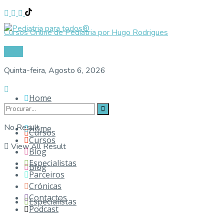
Cursos Online de Pediatria por Hugo Rodrigues
Login
Quinta-feira, Agosto 6, 2026
Home
No Result
Home
Cursos
Cursos
View All Result
Blog
Especialistas
Blog
Parceiros
Crónicas
Contactos
Especialistas
Podcast