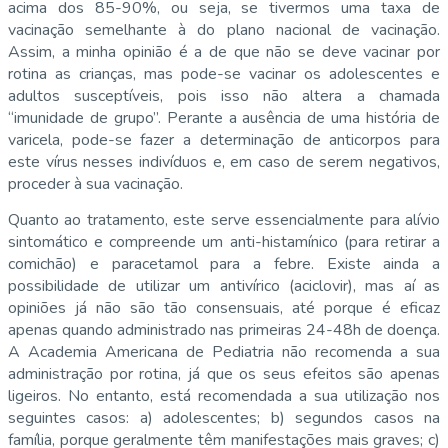
acima dos 85-90%, ou seja, se tivermos uma taxa de
vacinação semelhante à do plano nacional de vacinação.
Assim, a minha opinião é a de que não se deve vacinar por
rotina as crianças, mas pode-se vacinar os adolescentes e
adultos susceptíveis, pois isso não altera a chamada
“imunidade de grupo”. Perante a ausência de uma história de
varicela, pode-se fazer a determinação de anticorpos para
este vírus nesses indivíduos e, em caso de serem negativos,
proceder à sua vacinação.
Quanto ao tratamento, este serve essencialmente para alívio
sintomático e compreende um anti-histamínico (para retirar a
comichão) e paracetamol para a febre. Existe ainda a
possibilidade de utilizar um antivírico (aciclovir), mas aí as
opiniões já não são tão consensuais, até porque é eficaz
apenas quando administrado nas primeiras 24-48h de doença.
A Academia Americana de Pediatria não recomenda a sua
administração por rotina, já que os seus efeitos são apenas
ligeiros. No entanto, está recomendada a sua utilização nos
seguintes casos: a) adolescentes; b) segundos casos na
família, porque geralmente têm manifestações mais graves; c)