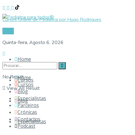
Cursos Online de Pediatria por Hugo Rodrigues
Login
Quinta-feira, Agosto 6, 2026
Home
No Result
Home
Cursos
Cursos
View All Result
Blog
Especialistas
Blog
Parceiros
Crónicas
Contactos
Especialistas
Podcast