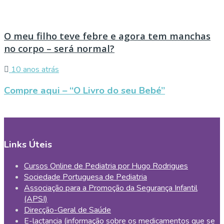
O meu filho teve febre e agora tem manchas
no corpo – será normal?
10 anos atrás
Compre aqui – “O Livro do seu Bebé”
Links Úteis
Cursos Online de Pediatria por Hugo Rodrigues
Sociedade Portuguesa de Pediatria
Associação para a Promoção da Segurança Infantil
(APSI)
Direcção-Geral de Saúde
E-lactancia (informação sobre os medicamentos que se