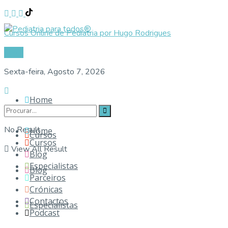
Cursos Online de Pediatria por Hugo Rodrigues
Login
Sexta-feira, Agosto 7, 2026
Home
No Result
Home
Cursos
Cursos
View All Result
Blog
Especialistas
Blog
Parceiros
Crónicas
Contactos
Especialistas
Podcast