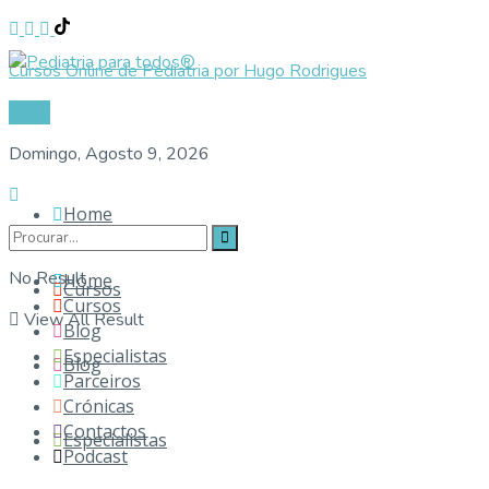
Cursos Online de Pediatria por Hugo Rodrigues
Login
Domingo, Agosto 9, 2026
Home
No Result
Home
Cursos
Cursos
View All Result
Blog
Especialistas
Blog
Parceiros
Crónicas
Contactos
Especialistas
Podcast