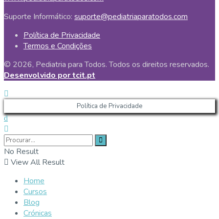
Suporte Informático:
suporte@pediatriaparatodos.com
Política de Privacidade
Termos e Condições
© 2026, Pediatria para Todos. Todos os direitos reservados.
Desenvolvido por tcit.pt
Política de Privacidade
No Result
View All Result
Home
Cursos
Blog
Crónicas