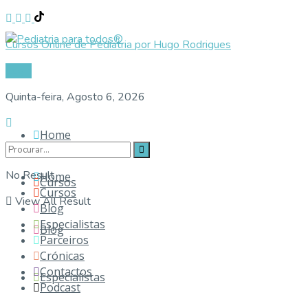
Cursos Online de Pediatria por Hugo Rodrigues
Login
Quinta-feira, Agosto 6, 2026
Home
No Result
Home
Cursos
Cursos
View All Result
Blog
Especialistas
Blog
Parceiros
Crónicas
Contactos
Especialistas
Podcast