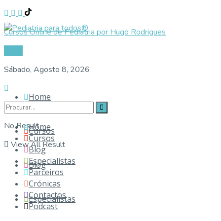
Cursos Online de Pediatria por Hugo Rodrigues
Login
Sábado, Agosto 8, 2026
Home
No Result
Home
Cursos
Cursos
View All Result
Blog
Especialistas
Blog
Parceiros
Crónicas
Contactos
Especialistas
Podcast