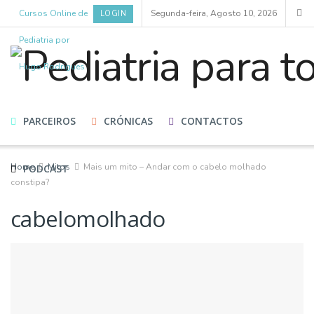
Cursos Online de
Segunda-feira, Agosto 10, 2026
LOGIN
Pediatria por
Hugo Rodrigues
HOME
CURSOS
BLOG
ESPECIALISTAS
PARCEIROS
CRÓNICAS
CONTACTOS
Home
Mitos
Mais um mito – Andar com o cabelo molhado
PODCAST
constipa?
cabelomolhado