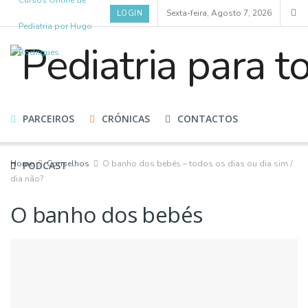
Cursos Online de
Sexta-feira, Agosto 7, 2026
LOGIN
Pediatria por Hugo
Rodrigues
HOME
CURSOS
BLOG
ESPECIALISTAS
PARCEIROS
CRÓNICAS
CONTACTOS
Home
Conselhos
O banho dos bebés – todos os dias ou dia sim /
PODCAST
dia não?
O banho dos bebés