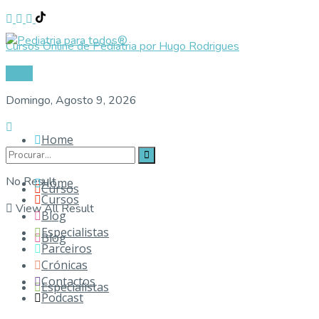
Cursos Online de Pediatria por Hugo Rodrigues
Login
Domingo, Agosto 9, 2026
Home
No Result
Home
Cursos
Cursos
View All Result
Blog
Especialistas
Blog
Parceiros
Crónicas
Contactos
Especialistas
Podcast