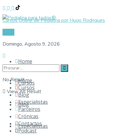
Cursos Online de Pediatria por Hugo Rodrigues
Login
Domingo, Agosto 9, 2026
Home
No Result
Home
Cursos
Cursos
View All Result
Blog
Especialistas
Blog
Parceiros
Crónicas
Contactos
Especialistas
Podcast