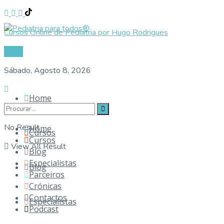
Cursos Online de Pediatria por Hugo Rodrigues
Login
Sábado, Agosto 8, 2026
Home
No Result
Home
Cursos
Cursos
View All Result
Blog
Especialistas
Blog
Parceiros
Crónicas
Contactos
Especialistas
Podcast