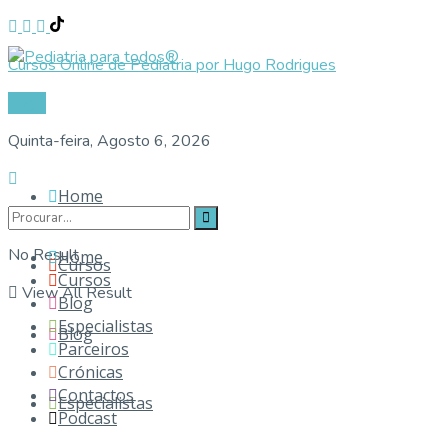
Cursos Online de Pediatria por Hugo Rodrigues
Login
Quinta-feira, Agosto 6, 2026
Home
No Result
Home
Cursos
Cursos
View All Result
Blog
Especialistas
Blog
Parceiros
Crónicas
Contactos
Especialistas
Podcast