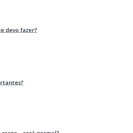
ue devo fazer?
ortantes?
 corpo – será normal?