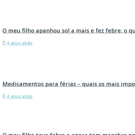
O meu filho apanhou sol a mais e fez febre, o q
4 anos atrás
Medicamentos para férias – quais os mais imp
4 anos atrás
O meu filho teve febre e agora tem manchas no