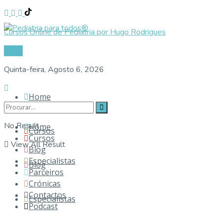
Cursos Online de Pediatria por Hugo Rodrigues
Login
Quinta-feira, Agosto 6, 2026
Home
No Result
Home
Cursos
Cursos
View All Result
Blog
Especialistas
Blog
Parceiros
Crónicas
Contactos
Especialistas
Podcast