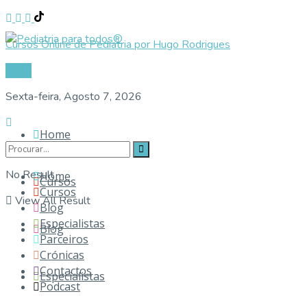
Cursos Online de Pediatria por Hugo Rodrigues
Login
Sexta-feira, Agosto 7, 2026
Home
No Result
Home
Cursos
Cursos
View All Result
Blog
Especialistas
Blog
Parceiros
Crónicas
Contactos
Especialistas
Podcast