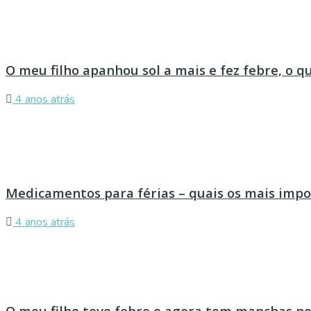
O meu filho apanhou sol a mais e fez febre, o q
4 anos atrás
Medicamentos para férias – quais os mais imp
4 anos atrás
O meu filho teve febre e agora tem manchas no