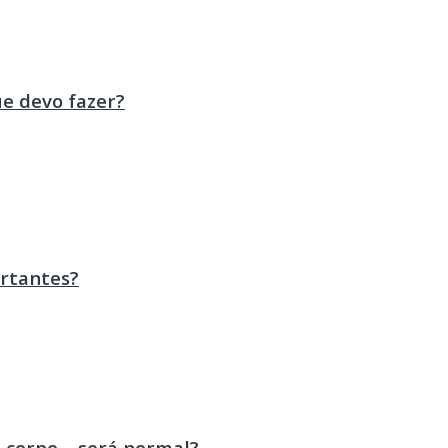
ue devo fazer?
ortantes?
 corpo – será normal?