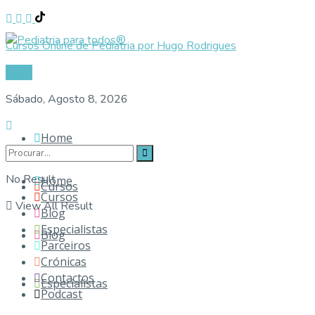
Cursos Online de Pediatria por Hugo Rodrigues
Login
Sábado, Agosto 8, 2026
Home
No Result
Home
Cursos
Cursos
View All Result
Blog
Especialistas
Blog
Parceiros
Crónicas
Contactos
Especialistas
Podcast