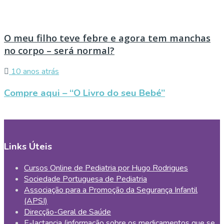
O meu filho teve febre e agora tem manchas
no corpo – será normal?
10 anos atrás
Compre aqui – “O Livro do seu Bebé”
Links Úteis
Cursos Online de Pediatria por Hugo Rodrigues
Sociedade Portuguesa de Pediatria
Associação para a Promoção da Segurança Infantil
(APSI)
Direcção-Geral de Saúde
E-lactancia (informação sobre os medicamentos que se