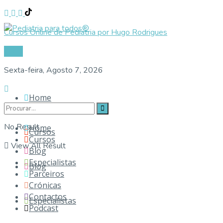
Cursos Online de Pediatria por Hugo Rodrigues
Login
Sexta-feira, Agosto 7, 2026
Home
No Result
Home
Cursos
Cursos
View All Result
Blog
Especialistas
Blog
Parceiros
Crónicas
Contactos
Especialistas
Podcast