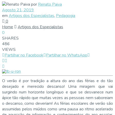
por
Renato Paiva
Agosto 21, 2019
em
Artigos dos Especialistas
,
Pedagogia
0
Home
Artigos dos Especialistas
0
SHARES
486
VIEWS
Partilhar no Facebook
Partilhar no WhatsApp
O verão é por tradição a altura do ano das férias e do tão
desejado e merecido descanso! Uma miragem que vai
surgindo num horizonte longínquo e que se desvanece num
ápice tão rápido que muitas vezes as pessoas nem saboreiam
o descanso, como deveriam! As férias escolares de verão são
assumidas pelos miúdos como uma pausa ao ritmo acelerado
de aquisição de informação e conhecimentos do ano escolar.