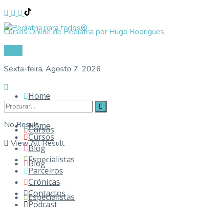
Cursos Online de Pediatria por Hugo Rodrigues
Login
Sexta-feira, Agosto 7, 2026
Home
No Result
Home
Cursos
Cursos
View All Result
Blog
Especialistas
Blog
Parceiros
Crónicas
Contactos
Especialistas
Podcast