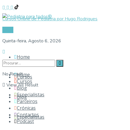
Cursos Online de Pediatria por Hugo Rodrigues
Login
Quinta-feira, Agosto 6, 2026
Home
No Result
Home
Cursos
Cursos
View All Result
Blog
Especialistas
Blog
Parceiros
Crónicas
Contactos
Especialistas
Podcast