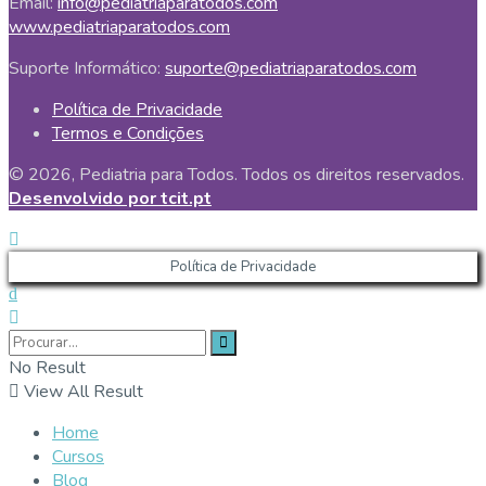
Email:
info@pediatriaparatodos.com
www.pediatriaparatodos.com
Suporte Informático:
suporte@pediatriaparatodos.com
Política de Privacidade
Termos e Condições
© 2026, Pediatria para Todos. Todos os direitos reservados.
Desenvolvido por tcit.pt
Política de Privacidade
No Result
View All Result
Home
Cursos
Blog