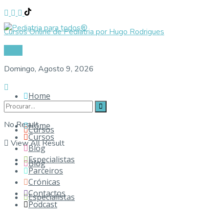
Cursos Online de Pediatria por Hugo Rodrigues
Login
Domingo, Agosto 9, 2026
Home
No Result
Home
Cursos
Cursos
View All Result
Blog
Especialistas
Blog
Parceiros
Crónicas
Contactos
Especialistas
Podcast