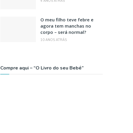
4 ANOS ATRÁS
O meu filho teve febre e
agora tem manchas no
corpo – será normal?
10 ANOS ATRÁS
Compre aqui – “O Livro do seu Bebé”