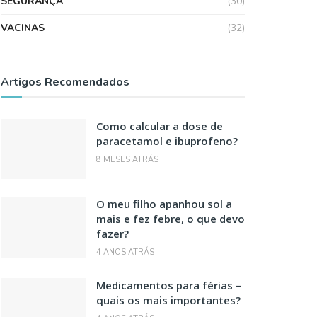
SEGURANÇA
(30)
VACINAS
(32)
Artigos Recomendados
Como calcular a dose de
paracetamol e ibuprofeno?
8 MESES ATRÁS
O meu filho apanhou sol a
mais e fez febre, o que devo
fazer?
4 ANOS ATRÁS
Medicamentos para férias –
quais os mais importantes?