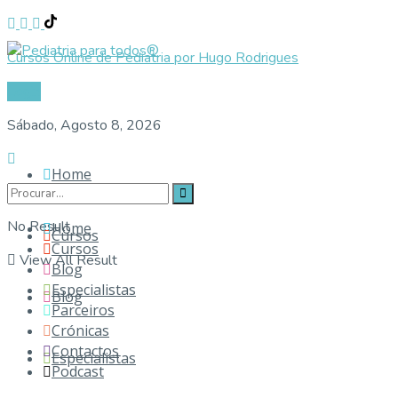
Cursos Online de Pediatria por Hugo Rodrigues
Login
Sábado, Agosto 8, 2026
Home
No Result
Home
Cursos
Cursos
View All Result
Blog
Especialistas
Blog
Parceiros
Crónicas
Contactos
Especialistas
Podcast