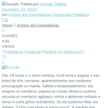
por
Gonçalo Trafaria
Dezembro 19, 2020
em
Artigos dos Especialistas
,
Osteopatia Pediátrica
0
Home
Artigos dos Especialistas
0
SHARES
4.6k
VIEWS
Partilhar no Facebook
Partilhar no WhatsApp
São 18 horas e o choro começa. Você está a segurar o seu
bebé de três semanas, aparentemente sem nenhuma
preocupação no mundo. Súbita e inesperadamente, ele
enrijece os membros, arqueia as costas, fecha os punhos,
encosta os membros agitados contra o abdomen inchado e
tenso e solta gritos estridentes. Se ele pudesse falar, ele
gritaria: “Estou com dores e estou louco!” À medida que