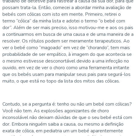
trabalho de detetive para rastrear a causa da sua dor, para que
possam trata-la. Então, comecei a abordar minha avaliação de
bebés com cólicas com isto em mente. Primeiro, retirei o
termo “cólica” da minha lista e adotei o termo “o bebé com
dor”. Além de ser mais preciso, isso motivou-me e aos os pais
a continuarmos em busca de uma causa e de uma maneira de a
resolver. Os rótulos podem ser meramente terapeuticos. Ao
ver o bebé como “magoado” em vez de “chorando”, tem mais
probabilidade de ser empático, à imagem do que acontecia se
o mesmo estivesse desconortável devido a uma infecção no
ouvido, em vez de ver o choro como uma ferramenta irritante
que os bebés usam para manipular seus pais para segurá-los
muito, o que está no topo da lista dos mitos das cólicas.
Contudo, se a pergunta é: tenho ou não um bebé com cólicas?
Você não tem. As explosões agonizantes de choro
inconsolável não deixam dúvidas de que o seu bebé está com
dor. Embora ninguém saiba a causa, ou mesmo a definição
exata de cólica, em pediatria um um bebé aparentemente