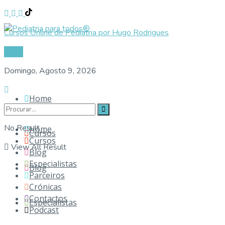
Cursos Online de Pediatria por Hugo Rodrigues
Login
Domingo, Agosto 9, 2026
Home
No Result
Home
Cursos
Cursos
View All Result
Blog
Especialistas
Blog
Parceiros
Crónicas
Contactos
Especialistas
Podcast