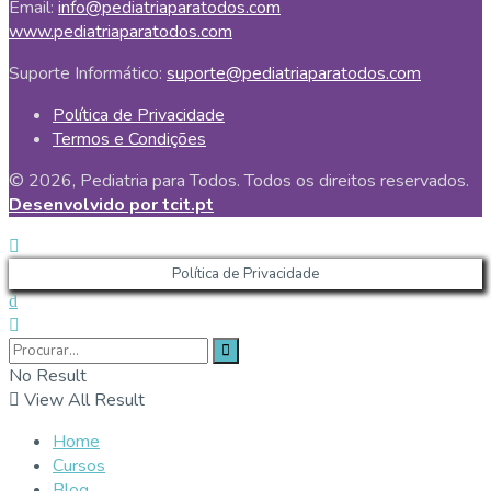
Email:
info@pediatriaparatodos.com
www.pediatriaparatodos.com
Suporte Informático:
suporte@pediatriaparatodos.com
Política de Privacidade
Termos e Condições
© 2026, Pediatria para Todos. Todos os direitos reservados.
Desenvolvido por tcit.pt
Política de Privacidade
No Result
View All Result
Home
Cursos
Blog