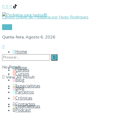
Cursos Online de Pediatria por Hugo Rodrigues
Login
Quinta-feira, Agosto 6, 2026
Home
No Result
Home
Cursos
Cursos
View All Result
Blog
Especialistas
Blog
Parceiros
Crónicas
Contactos
Especialistas
Podcast