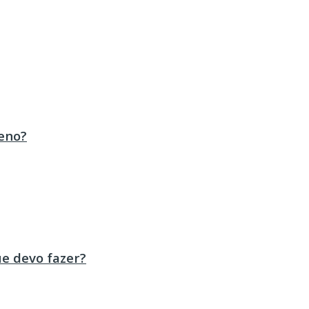
eno?
ue devo fazer?