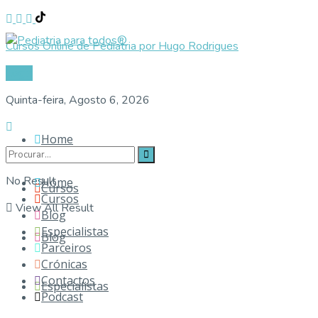
Cursos Online de Pediatria por Hugo Rodrigues
Login
Quinta-feira, Agosto 6, 2026
Home
No Result
Home
Cursos
Cursos
View All Result
Blog
Especialistas
Blog
Parceiros
Crónicas
Contactos
Especialistas
Podcast