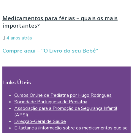
Medicamentos para férias – quais os mais
importantes?
4 anos atrás
Compre aqui – “O Livro do seu Bebé”
Links Úteis
Cursos Online de Pediatria por Hugo Rodrigues
Sociedade Portuguesa de Pediatria
Associação para a Promoção da Segurança Infantil
(APSI)
Direcção-Geral de Saúde
E-lactancia (informação sobre os medicamentos que se