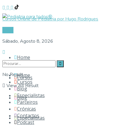
Cursos Online de Pediatria por Hugo Rodrigues
Login
Sábado, Agosto 8, 2026
Home
No Result
Home
Cursos
Cursos
View All Result
Blog
Especialistas
Blog
Parceiros
Crónicas
Contactos
Especialistas
Podcast