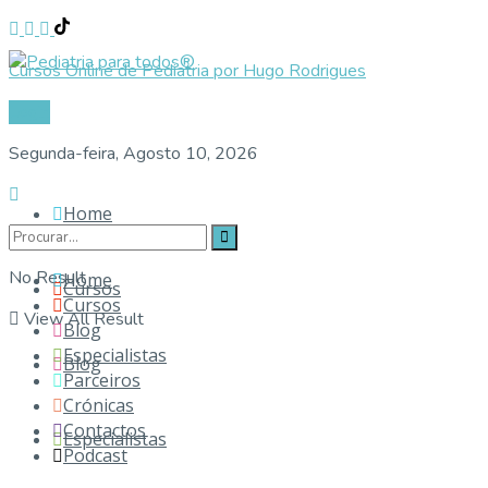
Cursos Online de Pediatria por Hugo Rodrigues
Login
Segunda-feira, Agosto 10, 2026
Home
No Result
Home
Cursos
Cursos
View All Result
Blog
Especialistas
Blog
Parceiros
Crónicas
Contactos
Especialistas
Podcast