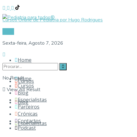
Cursos Online de Pediatria por Hugo Rodrigues
Login
Sexta-feira, Agosto 7, 2026
Home
No Result
Home
Cursos
Cursos
View All Result
Blog
Especialistas
Blog
Parceiros
Crónicas
Contactos
Especialistas
Podcast