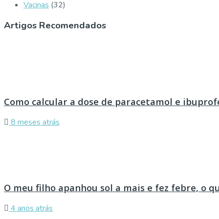
Vacinas
(32)
Artigos Recomendados
Como calcular a dose de paracetamol e ibuprof
8 meses atrás
O meu filho apanhou sol a mais e fez febre, o q
4 anos atrás