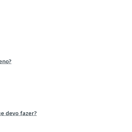
eno?
ue devo fazer?