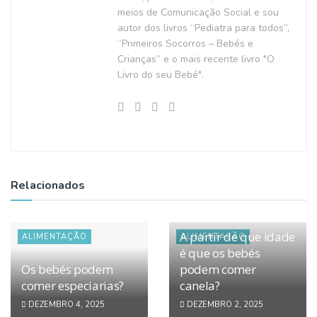
meios de Comunicação Social e sou
autor dos livros “Pediatra para todos”,
“Primeiros Socorros – Bebés e
Crianças” e o mais recente livro "O
Livro do seu Bebé".
Relacionados
A partir de que idade
ALIMENTAÇÃO
ALIMENTAÇÃO
é que os bebés
Os bebés podem
podem comer
comer especiarias?
canela?
DEZEMBRO 4, 2025
DEZEMBRO 2, 2025