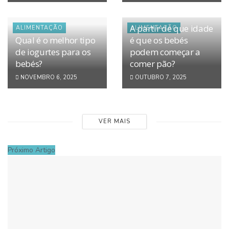
A partir de que idade
ALIMENTAÇÃO
ALIMENTAÇÃO
Qual é o melhor tipo
é que os bebés
de iogurtes para os
podem começar a
bebés?
comer pão?
NOVEMBRO 6, 2025
OUTUBRO 7, 2025
VER MAIS
Próximo Artigo