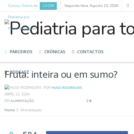
Cursos Online de
Segunda-feira, Agosto 10, 2026
LOGIN
Pediatria por
Hugo Rodrigues
HOME
CURSOS
BLOG
ESPECIALISTAS
PARCEIROS
CRÓNICAS
CONTACTOS
Fruta: inteira ou em sumo?
PODCAST
POR
HUGO RODRIGUES
ABRIL 12, 2024
EM
ALIMENTAÇÃO
0
Home
Alimentação