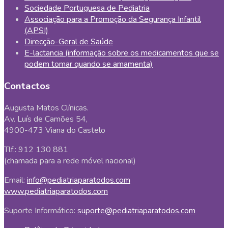
Sociedade Portuguesa de Pediatria
Associação para a Promoção da Segurança Infantil
(APSI)
Direcção-Geral de Saúde
E-lactancia (informação sobre os medicamentos que se
podem tomar quando se amamenta)
Contactos
Augusta Matos Clínicas.
Av. Luís de Camões 54,
4900-473 Viana do Castelo
Tlf.: 912 130 881
(chamada para a rede móvel nacional)
Email:
info@pediatriaparatodos.com
www.pediatriaparatodos.com
Suporte Informático:
suporte@pediatriaparatodos.com