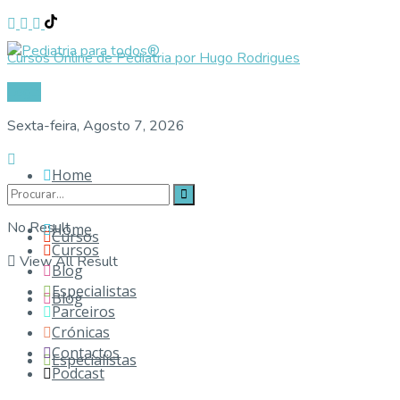
Cursos Online de Pediatria por Hugo Rodrigues
Login
Sexta-feira, Agosto 7, 2026
Home
No Result
Home
Cursos
Cursos
View All Result
Blog
Especialistas
Blog
Parceiros
Crónicas
Contactos
Especialistas
Podcast