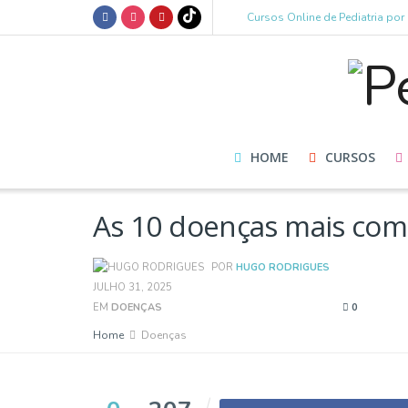
Cursos Online de Pediatria po
HOME
CURSOS
As 10 doenças mais comu
POR
HUGO RODRIGUES
JULHO 31, 2025
EM
DOENÇAS
0
Home
Doenças