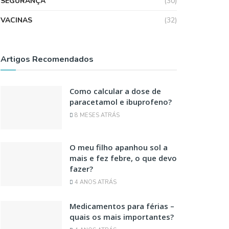
SEGURANÇA
(30)
VACINAS
(32)
Artigos Recomendados
Como calcular a dose de
paracetamol e ibuprofeno?
8 MESES ATRÁS
O meu filho apanhou sol a
mais e fez febre, o que devo
fazer?
4 ANOS ATRÁS
Medicamentos para férias –
quais os mais importantes?