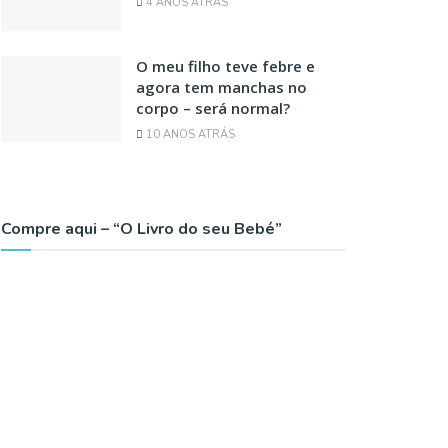
4 ANOS ATRÁS
O meu filho teve febre e
agora tem manchas no
corpo – será normal?
10 ANOS ATRÁS
Compre aqui – “O Livro do seu Bebé”