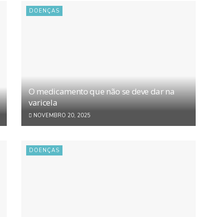
DOENÇAS
O medicamento que não se deve dar na
varicela
NOVEMBRO 20, 2025
DOENÇAS