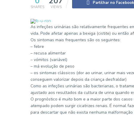
0
207
Partilhar no Facebook
SHARES
VIEWS
As infeções urinárias são relativamente frequentes em
vida. Pode afetar apenas a bexiga (cistite) ou então af
Os sintomas mais frequentes são os seguintes:
– febre
– recusa alimentar
– vómitos (variável)
– má evolução de peso
– os sintomas clássicos (dor ao urinar, urinar mais v
conseguem valorizar depois da criança desfraldar)
Como as infeções urinárias são bacterianas, o tratam
ajustado aos resultados da cultura de urina quando es
O prognóstico é muito bom e a maior parte dos casos
atempado podem surgir cicatrizes renais. É normal faze
para descartar que não exista nenhuma malformação / 