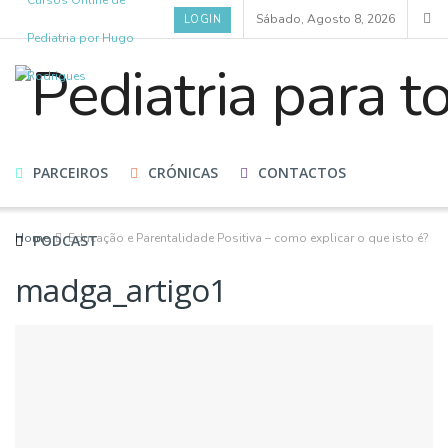
Cursos Online de
Sábado, Agosto 8, 2026
LOGIN
Pediatria por Hugo
Rodrigues
HOME
CURSOS
BLOG
ESPECIALISTAS
PARCEIROS
CRÓNICAS
CONTACTOS
Home
Educação e Parentalidade Positiva – como explicar o que isto é?
PODCAST
madga_artigo1