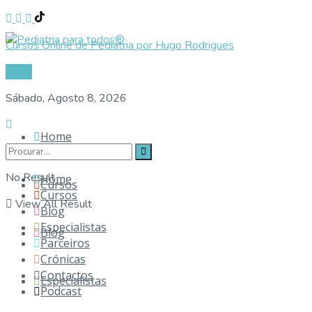
Cursos Online de Pediatria por Hugo Rodrigues
Login
Sábado, Agosto 8, 2026
Home
No Result
Home
Cursos
Cursos
View All Result
Blog
Especialistas
Blog
Parceiros
Crónicas
Contactos
Especialistas
Podcast