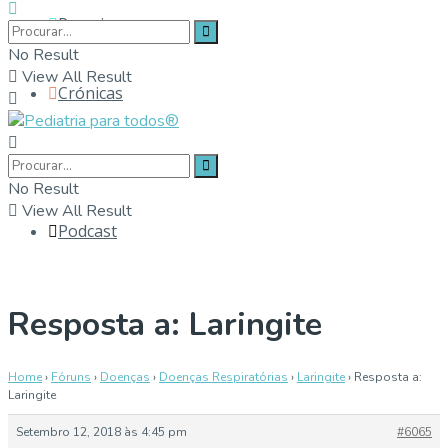
Parceiros
No Result
View All Result
Crónicas
Contactos
No Result
View All Result
Podcast
Resposta a: Laringite
Home
›
Fóruns
›
Doenças
›
Doenças Respiratórias
›
Laringite
›
Resposta a:
Laringite
Setembro 12, 2018 às 4:45 pm
#6065