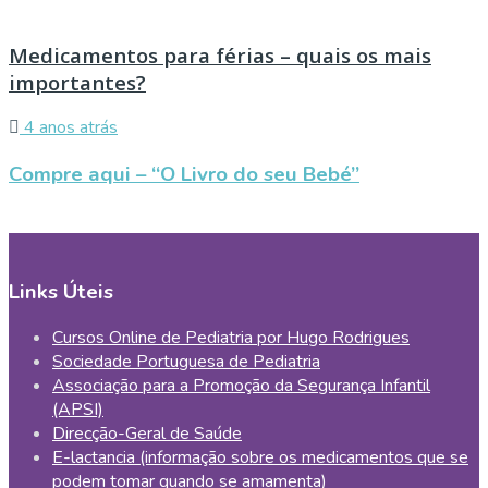
Medicamentos para férias – quais os mais
importantes?
4 anos atrás
Compre aqui – “O Livro do seu Bebé”
Links Úteis
Cursos Online de Pediatria por Hugo Rodrigues
Sociedade Portuguesa de Pediatria
Associação para a Promoção da Segurança Infantil
(APSI)
Direcção-Geral de Saúde
E-lactancia (informação sobre os medicamentos que se
podem tomar quando se amamenta)