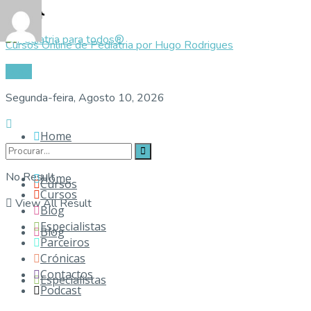
Cursos Online de Pediatria por Hugo Rodrigues
Login
Segunda-feira, Agosto 10, 2026
Home
No Result
Home
Cursos
Cursos
View All Result
Blog
Especialistas
Blog
Parceiros
Crónicas
Contactos
Especialistas
Podcast