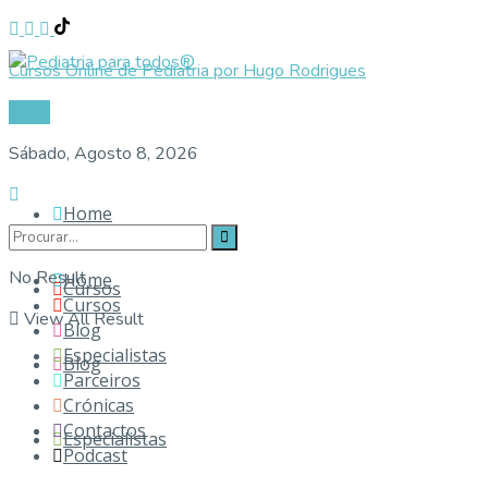
Cursos Online de Pediatria por Hugo Rodrigues
Login
Sábado, Agosto 8, 2026
Home
No Result
Home
Cursos
Cursos
View All Result
Blog
Especialistas
Blog
Parceiros
Crónicas
Contactos
Especialistas
Podcast