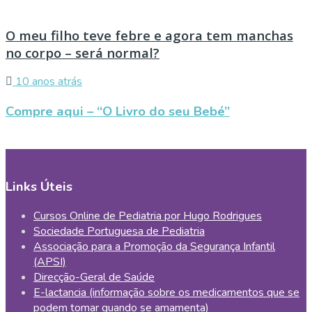
O meu filho teve febre e agora tem manchas
no corpo – será normal?
10 anos atrás
Compre aqui – “O Livro do seu Bebé”
Links Úteis
Cursos Online de Pediatria por Hugo Rodrigues
Sociedade Portuguesa de Pediatria
Associação para a Promoção da Segurança Infantil
(APSI)
Direcção-Geral de Saúde
E-lactancia (informação sobre os medicamentos que se
podem tomar quando se amamenta)