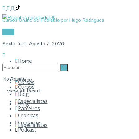
Cursos Online de Pediatria por Hugo Rodrigues
Login
Sexta-feira, Agosto 7, 2026
Home
No Result
Home
Cursos
Cursos
View All Result
Blog
Especialistas
Blog
Parceiros
Crónicas
Contactos
Especialistas
Podcast