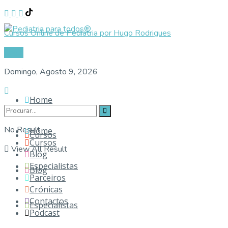
Cursos Online de Pediatria por Hugo Rodrigues
Login
Domingo, Agosto 9, 2026
Home
No Result
Home
Cursos
Cursos
View All Result
Blog
Especialistas
Blog
Parceiros
Crónicas
Contactos
Especialistas
Podcast