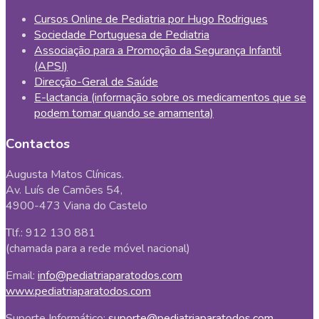
Cursos Online de Pediatria por Hugo Rodrigues
Sociedade Portuguesa de Pediatria
Associação para a Promoção da Segurança Infantil
(APSI)
Direcção-Geral de Saúde
E-lactancia (informação sobre os medicamentos que se
podem tomar quando se amamenta)
Contactos
Augusta Matos Clínicas.
Av. Luís de Camões 54,
4900-473 Viana do Castelo
Tlf.: 912 130 881
(chamada para a rede móvel nacional)
Email:
info@pediatriaparatodos.com
www.pediatriaparatodos.com
Suporte Informático:
suporte@pediatriaparatodos.com