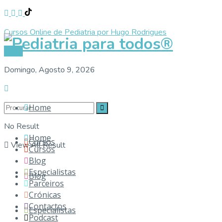
Cursos Online de Pediatria por Hugo Rodrigues
Pediat
Login
Domingo, Agosto 9, 2026
Home
No Result
Home
Cursos
View All Result
Cursos
Blog
Especialistas
Blog
Parceiros
Crónicas
Contactos
Especialistas
Podcast