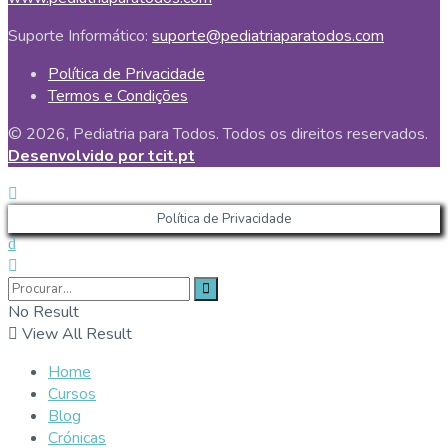
Suporte Informático:
suporte@pediatriaparatodos.com
Política de Privacidade
Termos e Condições
© 2026, Pediatria para Todos. Todos os direitos reservados.
Desenvolvido por tcit.pt
Política de Privacidade
No Result
View All Result
Home
Cursos
Blog
Crónicas