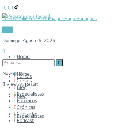
Cursos Online de Pediatria por Hugo Rodrigues
Login
Domingo, Agosto 9, 2026
Home
No Result
Home
Cursos
Cursos
View All Result
Blog
Especialistas
Blog
Parceiros
Crónicas
Contactos
Especialistas
Podcast